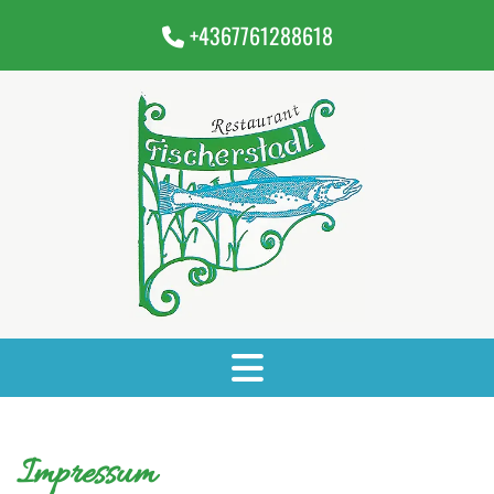
+4367761288618

Impressum